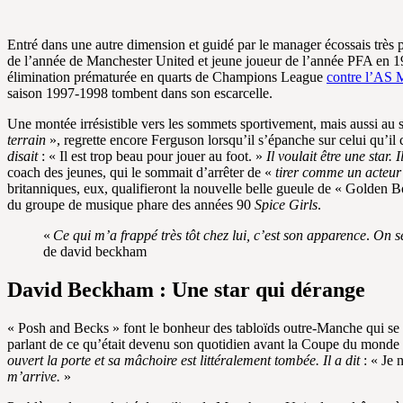
Entré dans une autre dimension et guidé par le manager écossais très p
de l’année de Manchester United et jeune joueur de l’année PFA en 1
élimination prématurée en quarts de Champions League
contre l’AS
saison 1997-1998 tombent dans son escarcelle.
Une montée irrésistible vers les sommets sportivement, mais aussi au 
terrain
», regrette encore Ferguson lorsqu’il s’épanche sur celui qu’il 
disait
: « Il est trop beau pour jouer au foot. »
Il voulait être une star. 
coach des jeunes, qui le sommait d’arrêter de «
tirer comme un acteu
britanniques, eux, qualifieront la nouvelle belle gueule de « Golden
du groupe de musique phare des années 90
Spice Girls
.
«
Ce qui m’a frappé très tôt chez lui, c’est son apparence
.
On se
de david beckham
David Beckham
: Une star qui dérange
« Posh and Becks » font le bonheur des tabloïds outre-Manche qui se 
parlant de ce qu’était devenu son quotidien avant la Coupe du monde
ouvert la porte et sa mâchoire est littéralement tombée. Il a dit
: « Je 
m’arrive.
»