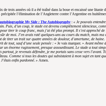
x de trois années où il a été traîné dans la boue et encaissé une litanie
récipitée l’élimination de l’Angleterre contre l’Argentine en huitièmes
autobiographie
My Side : The Autobiography
:
« Je pouvais entendre
rain. Puis, d’un coup, le stade est devenu complètement silencieux, comm
 tirer le coup franc, mais j’ai été plus prompt. Il s’est approché de moi
, sûr de moi. J’en avais raté quelques-uns au cours du match, mais ma c
nt de tirer un trait sur quatre années de douleur, d’amertume, de hain
prit de tout, sauf d’une seule pensée :
« Je vais marquer. »
Avant même de v
 par un énorme rugissement, presque assourdissant. Le stade a tout sim
is partout, je revenais défendre, je me portais sans cesse vers l’avant. 
âteau. Comme si tous les doutes qui subsistaient à mon sujet en tant qu
n. J’étais enfin pardonné. »
Amen.