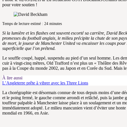
pour votre soutien !
Temps de lecture estimé : 24 minutes
Si la lumière et les flashes ont souvent escorté sa carrière, David 
promesses du football anglais, le milieu précipite la chute de son p
de mort, le joueur de Manchester United va encaisser les coups pour si
superficielle que l’on prétend.
Le souffle coupé, happé, suspendu au pied d’un seul homme. Les dern
cuir à vingt-cinq mètres, Old Trafford n’est plus un « Théâtre des Rêve
pas à la Coupe du monde 2002, au Japon et en Corée du Sud. Mais l
À lire aussi
L’Angleterre prête à vibrer avec les Three Lions
La chorégraphie est désormais connue de tous depuis moins d’une décenn
et le poing fermé, le gauche comme arrondi et relâché, puis la jambe g
touffeur palpable à Manchester laisse place à un soulagement et un mom
immédiatement adopté. Le milieu mancunien vient d’éviter une honte n
mondial en 1966, en Asie.