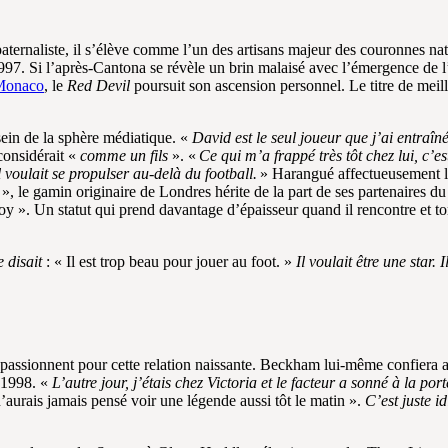
aternaliste, il s’élève comme l’un des artisans majeur des couronnes nat
997. Si l’après-Cantona se révèle un brin malaisé avec l’émergence d
 Monaco
, le
Red Devil
poursuit son ascension personnel. Le titre de meil
sein de la sphère médiatique. «
David est le seul joueur que j’ai entraîné
considérait «
comme un fils
». «
Ce qui m’a frappé très tôt chez lui, c’e
Il voulait se propulser au-delà du football.
» Harangué affectueusement lor
r
», le gamin originaire de Londres hérite de la part de ses partenaires 
 Boy ». Un statut qui prend davantage d’épaisseur quand il rencontre e
 disait
: « Il est trop beau pour jouer au foot. »
Il voulait être une star. 
passionnent pour cette relation naissante. Beckham lui-même confiera 
 1998. «
L’autre jour, j’étais chez Victoria et le facteur a sonné à la po
n’aurais jamais pensé voir une légende aussi tôt le matin ».
C’est juste i