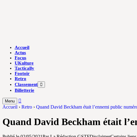
Skip
to
content
Accueil
Actus
Focus
UKulture
Tactically
Footoir
Retro
Classement
Afficher
le
Billetterie
sous-
menu
Menu
Accueil
›
Retro
›
Quand David Beckham était l’ennemi public numér
Quand David Beckham était l’e
Publié le
02/05/2021
Par La Rédaction GSTF
Disclaimer
Certains liens