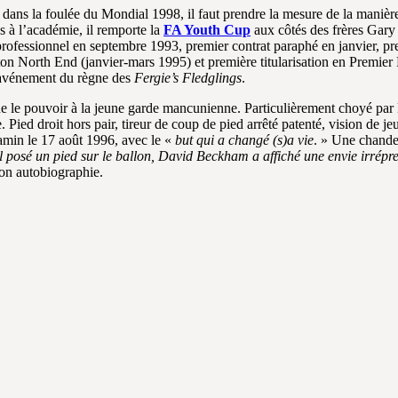
 dans la foulée du Mondial 1998, il faut prendre la mesure de la maniè
s à l’académie, il remporte la
FA Youth Cup
aux côtés des frères Gary 
 professionnel en septembre 1993, premier contrat paraphé en janvier, 
n North End (janvier-mars 1995) et première titularisation en Premier 
l’avénement du règne des
Fergie’s Fledglings
.
ne le pouvoir à la jeune garde mancunienne. Particulièrement choyé par 
 Pied droit hors pair, tireur de coup de pied arrêté patenté, vision de j
amin le 17 août 1996, avec le «
but qui a changé (s)a vie
. » Une chande
 posé un pied sur le ballon, David Beckham a affiché une envie irrépress
son autobiographie.