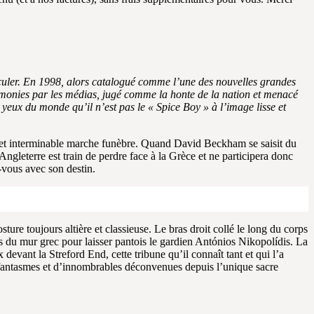
asculer. En 1998, alors catalogué comme l’une des nouvelles grandes
gémonies par les médias, jugé comme la honte de la nation et menacé
 yeux du monde qu’il n’est pas le « Spice Boy » à l’image lisse et
 et interminable marche funèbre. Quand David Beckham se saisit du
ngleterre est train de perdre face à la Grèce et ne participera donc
-vous avec son destin.
re toujours altière et classieuse. Le bras droit collé le long du corps
us du mur grec pour laisser pantois le gardien Antónios Nikopolídis. La
evant la Streford End, cette tribune qu’il connaît tant et qui l’a
e fantasmes et d’innombrables déconvenues depuis l’unique sacre