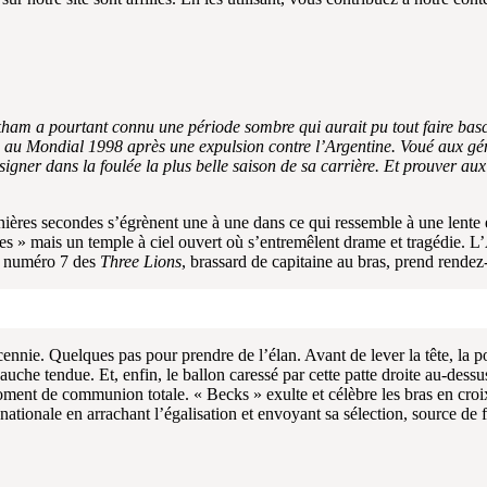
Beckham a pourtant connu une période sombre qui aurait pu tout faire b
ays au Mondial 1998 après une expulsion contre l’Argentine. Voué aux 
gner dans la foulée la plus belle saison de sa carrière. Et prouver aux
ières secondes s’égrènent une à une dans ce qui ressemble à une lente
s » mais un temple à ciel ouvert où s’entremêlent drame et tragédie. L’A
e numéro 7 des
Three Lions
, brassard de capitaine au bras, prend rendez
ie. Quelques pas pour prendre de l’élan. Avant de lever la tête, la postu
auche tendue. Et, enfin, le ballon caressé par cette patte droite au-dess
ent de communion totale. « Becks » exulte et célèbre les bras en croix d
ationale en arrachant l’égalisation et envoyant sa sélection, source d