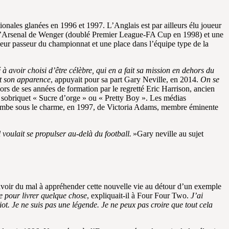
ionales glanées en 1996 et 1997. L’Anglais est par ailleurs élu joueur
e l’Arsenal de Wenger (doublé Premier League-FA Cup en 1998) et une
leur passeur du championnat et une place dans l’équipe type de la
 à avoir choisi d’être célèbre, qui en a fait sa mission en dehors du
st son apparence
, appuyait pour sa part Gary Neville, en 2014.
On se
s de ses années de formation par le regretté Eric Harrison, ancien
du sobriquet « Sucre d’orge » ou « Pretty Boy ». Les médias
t tombe sous le charme, en 1997, de Victoria Adams, membre éminente
Il voulait se propulser au-delà du football.
»Gary neville au sujet
avoir du mal à appréhender cette nouvelle vie au détour d’un exemple
rte pour livrer quelque chose
, expliquait-il à Four Four Two.
J’ai
diot. Je ne suis pas une légende. Je ne peux pas croire que tout cela