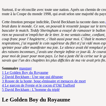
Surtout, il se réconcilie avec toute une nation. Après un chemin de croi
route à la Coupe du monde 1998, qui avait selon une majorité du pays p
Cette émotion presque indicible, David Beckham la raconte dans son
bruit dans le monde. Ce son, on pouvait le ressentir jusque sur le ter
basculer le match. Teddy Sheringham a essayé de ramasser le ballon pour
rien ne pouvait m’empêcher de le tirer. Je me sentais calme, confiant
coup franc pour l’Angleterre, c’était aussi pour moi. C’était le mome
respirations, j’ai regardé le coin supérieur du filet et j’ai vidé mon es
sprinter pour aller manifester ma joie. Le silence avait été remplacé
des raisons inconnues, j’avais une énergie infinie ce jour-là. Je coura
pour moi de jouer pour mon pays. Le but a juste été la cerise sur le g
savais que l’un des chapitres les plus difficiles de ma vie avait pris fi
Sommaire
masquer
1
Le Golden Boy du Royaume
2
David Beckham : Une star qui dérange
3
Rouge de la honte, bouc-émissaire et menaces de mort
4
Le garçon de Fergie et le cocon d’Old Trafford
5
David Beckham : L’homme du triplé
Le Golden Boy du Royaume