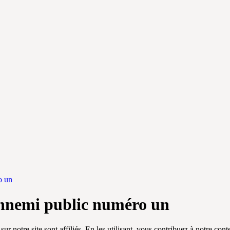
o un
nnemi public numéro un
 sur notre site sont affiliés. En les utilisant, vous contribuez à notre co