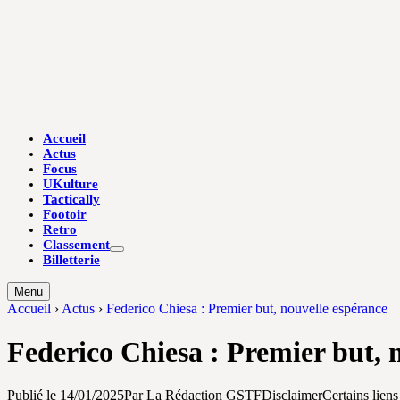
Skip
to
content
Accueil
Actus
Focus
UKulture
Tactically
Footoir
Retro
Classement
Afficher
Billetterie
le
sous-
Menu
menu
Accueil
›
Actus
›
Federico Chiesa : Premier but, nouvelle espérance
Federico Chiesa : Premier but, 
Publié le
14/01/2025
Par La Rédaction GSTF
Disclaimer
Certains liens