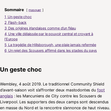
Sommaire
masquer
1
Un geste choc
2
Flash-back
3
Des origines irlandaises comme d’un fléau
4
Une ville délaissée par le pouvoir central et croyant à
l’Europe
5
La tragédie de Hillsborough, une plaie jamais refermée
6
Un rejet des Scousers affirmé dans les stades du pays
Un geste choc
Wembley, 4 août 2019. Le traditionnel Community Shield
d’avant-saison voit s’affronter deux mastodontes du
foot
anglais
: les Mancuniens de City contre les Scousers de
Liverpool. Les supporters des deux camps sont descendus
en masse du Nord et la rencontre s’annonce de haut niveau.