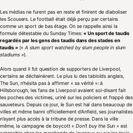
Les médias ne furent pas en reste et finirent de diaboliser
les Scousers. Le football était déjà perçu par certains
comme un sport de bas étage. On se rappelle ainsi la
formule détestable du Sunday Times:
« Un sport de taudis
regardés par les gens des taudis dans des stades en
taudis »
(«
A slum sport watched by slum people in slum
stadiums »
).
Alors quand il fut question de supporters de Liverpool,
certains se déchainèrent. Le plus lu des tabloïds anglais,
The Sun, n’hésita pas à affirmer « sa vérité »: à
Hillsborough, les fans de Liverpool avaient soi-disant fait
les poches des victimes, uriné sur les policiers et frappé des
sauveteurs. Depuis ce jour, le Sun est haï dans beaucoup de
villes et même banni officiellement d’Anfield, ses journalistes
n’ayant plus accès à la tribune de presse. Dans la ville
même, la campagne de boycott
« Don’t buy the Sun »
est