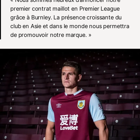
premier contrat maillot en Premier League
grâce à Burnley. La présence croissante du
club en Asie et dans le monde nous permettra
de promouvoir notre marque. »