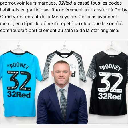
promouvoir leurs marques,
32Red
a cassé tous les codes
habituels en participant financièrement au transfert à Derby
County de l’enfant de la Merseyside. Certains avancent
même, en dépit du démenti répété du club, que la société
contribuerait partiellement au salaire de la star anglaise.