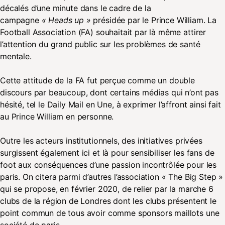
décalés d’une minute dans le cadre de la
campagne
« Heads up »
présidée par le Prince William. La
Football Association (FA) souhaitait par là même attirer
l’attention du grand public sur les problèmes de santé
mentale.
Cette attitude de la FA fut perçue comme un double
discours par beaucoup, dont certains médias qui n’ont pas
hésité, tel le Daily Mail en Une, à exprimer l’affront ainsi fait
au Prince William en personne.
Outre les acteurs institutionnels, des initiatives privées
surgissent également ici et là pour sensibiliser les fans de
foot aux conséquences d’une passion incontrôlée pour les
paris. On citera parmi d’autres l’association « The Big Step »
qui se propose, en février 2020, de relier par la marche 6
clubs de la région de Londres dont les clubs présentent le
point commun de tous avoir comme sponsors maillots une
société de paris.