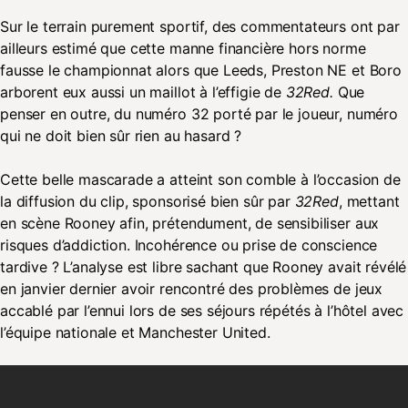
Sur le terrain purement sportif, des commentateurs ont par
ailleurs estimé que cette manne financière hors norme
fausse le championnat alors que Leeds, Preston NE et Boro
arborent eux aussi un maillot à l’effigie de
32Red.
Que
penser en outre, du numéro 32 porté par le joueur, numéro
qui ne doit bien sûr rien au hasard ?
Cette belle mascarade a atteint son comble à l’occasion de
la diffusion du clip, sponsorisé bien sûr par
32Red
, mettant
en scène Rooney afin, prétendument, de sensibiliser aux
risques d’addiction. Incohérence ou prise de conscience
tardive ? L’analyse est libre sachant que Rooney avait révélé
en janvier dernier avoir rencontré des problèmes de jeux
accablé par l’ennui lors de ses séjours répétés à l’hôtel avec
l’équipe nationale et Manchester United.