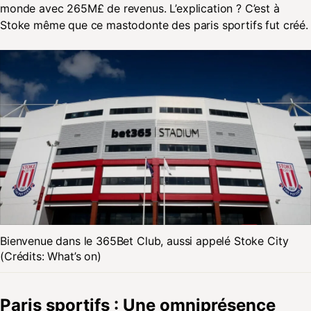
monde avec 265M£ de revenus. L’explication ? C’est à
Stoke même que ce mastodonte des paris sportifs fut créé.
Bienvenue dans le 365Bet Club, aussi appelé Stoke City
(Crédits: What’s on)
Paris sportifs : Une omniprésence