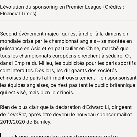
L’évolution du sponsoring en Premier League (Crédits :
FInancial Times)
Second événement majeur qui est à relier à la dimension
mondiale prise par le championnat anglais – sa montée en
puissance en Asie et en particulier en Chine, marché que
tous les championnats européens cherchent à séduire. Or,
dans l’Empire du Milieu, les publicités pour les paris sportifs
sont interdites. Dès lors, les dirigeants des sociétés
chinoises de paris l’affirment ouvertement – en sponsorisant
les équipes anglaises, ce n’est pas tant le public britannique
qui est visé, mais bien le chinois.
Rien de plus clair que la déclaration d’Edward Li, dirigeant
de
LoveBet
, après être devenu le nouveau sponsor maillot
2019/2020 de Burnley.
« Nous sommes heureux d’annoncer notre