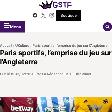
Boutique
Menu
Accueil
›
UKulture
›
Paris sportifs, l’emprise du jeu sur l’Angleterre
Paris sportifs, l’emprise du jeu sur
l’Angleterre
Publié le
03/02/2020
Par La Rédaction GSTF
Disclaimer