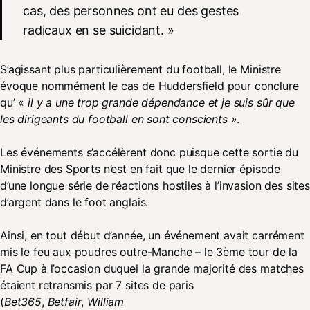
cas, des personnes ont eu des gestes
radicaux en se suicidant. »
S’agissant plus particulièrement du football, le Ministre
évoque nommément le cas de Huddersfield pour conclure
qu’ «
il y a une trop grande dépendance et je suis sûr que
les dirigeants du football en sont conscients »
.
Les événements s’accélèrent donc puisque cette sortie du
Ministre des Sports n’est en fait que le dernier épisode
d’une longue série de réactions hostiles à l’invasion des sites
d’argent dans le foot anglais.
Ainsi, en tout début d’année, un événement avait carrément
mis le feu aux poudres outre-Manche – le 3ème tour de la
FA Cup à l’occasion duquel la grande majorité des matches
étaient retransmis par 7 sites de paris
(
Bet365
,
Betfair
,
William