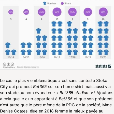
Le cas le plus « emblématique » est sans conteste Stoke
City qui promeut
Bet365
sur son home shirt mais aussi via
son stade au nom évocateur:
« Bet365 stadium »
! Ajoutons
à cela que le club appartient à
Bet365
et que son président
n’est autre que le père même de la PDG de la société, Mme
Denise Coates, élue en 2018 femme la mieux payée au