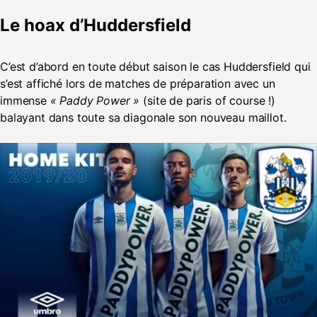
Le hoax d’Huddersfield
C’est d’abord en toute début saison le cas Huddersfield qui
s’est affiché lors de matches de préparation avec un
immense
« Paddy Power »
(site de paris of course !)
balayant dans toute sa diagonale son nouveau maillot.