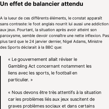
Un effet de balancier attendu
A la lueur de ces différents éléments, le constat apparaît
sans contraste: le foot anglais nourrit lui aussi une addiction
aux jeux. Pourtant, la situation après avoir atteint son
paroxysme, semble devoir connaître une nette inflexion. Pas
plus tard que le 24 janvier dernier, Nigel Adams, Ministre
des Sports déclarait à la BBC que:
« Le gouvernement allait réviser le
Gambling Act concernant notamment les
liens avec les sports, le football en
particulier. »
« Nous devons être très attentifs à la situation
car les problèmes liés aux jeux suscitent de
graves problèmes sociaux et dans certains