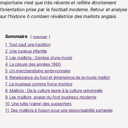
majoritaire n’est que très récente et reflète étroitement
l’orientation prise par le football moderne. Retour et analyse
sur l’histoire ô combien révélatrice des maillots anglais.
Sommaire
masquer
1
Tout sauf une tradition
2
Une tunique infantile
3
Les maillots : Genèse d’une mode
4
La césure des années 1960
5
Un merchandising embryonnaire
6
Renaissance du foot et émergence de la mode maillot
7
La musique comme force motrice
8
Maillots : De la culture jeune à la culture universelle
9
Les maillots, avatar du foot business moderne
10
Une lutte (vaine) des supporters
11
Des maillots à foison pour une responsabilité partagée