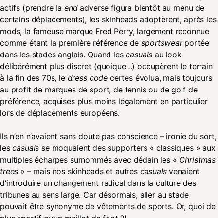
actifs (prendre la
end
adverse figura bientôt au menu de
certains déplacements), les skinheads adoptèrent, après les
mods, la fameuse marque Fred Perry, largement reconnue
comme étant la première référence de
sportswear
portée
dans les stades anglais. Quand les
casuals
au look
délibérément plus discret (quoique…) occupèrent le terrain
à la fin des 70s, le
dress code
certes évolua, mais toujours
au profit de marques de sport, de tennis ou de golf de
préférence, acquises plus moins légalement en particulier
lors de déplacements européens.
Ils n’en n’avaient sans doute pas conscience – ironie du sort,
les
casuals
se moquaient des supporters « classiques » aux
multiples écharpes surnommés avec dédain les «
Christmas
trees
» – mais nos skinheads et autres
casuals
venaient
d’introduire un changement radical dans la culture des
tribunes au sens large. Car désormais, aller au stade
pouvait être synonyme de vêtements de sports. Or, quoi de
plus sportif qu’un maillot de foot ?!