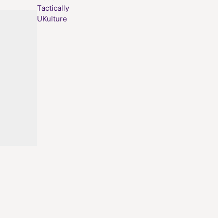
Tactically
UKulture