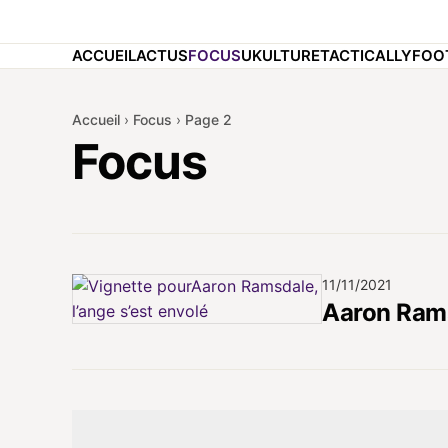
ACCUEIL
ACTUS
FOCUS
UKULTURE
TACTICALLY
FOO
Accueil
›
Focus
›
Page 2
Focus
11/11/2021
Aaron Ramsd