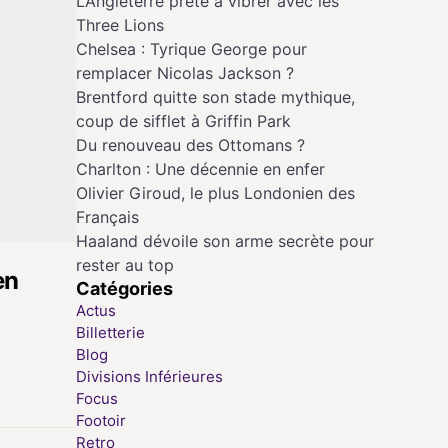
L’Angleterre prête à vibrer avec les
Three Lions
Chelsea : Tyrique George pour
remplacer Nicolas Jackson ?
Brentford quitte son stade mythique,
coup de sifflet à Griffin Park
Du renouveau des Ottomans ?
Charlton : Une décennie en enfer
Olivier Giroud, le plus Londonien des
Français
Haaland dévoile son arme secrète pour
rester au top
en
Catégories
Actus
Billetterie
Blog
Divisions Inférieures
Focus
Footoir
Retro