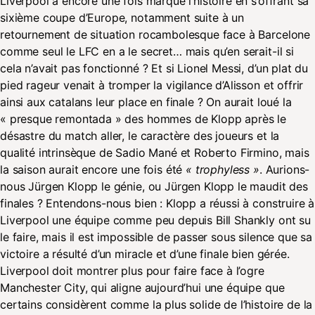
Liverpool a encore une fois marqué l’histoire en s’offrant sa
sixième coupe d’Europe, notamment suite à un
retournement de situation rocambolesque face à Barcelone
comme seul le LFC en a le secret… mais qu’en serait-il si
cela n’avait pas fonctionné ? Et si Lionel Messi, d’un plat du
pied rageur venait à tromper la vigilance d’Alisson et offrir
ainsi aux catalans leur place en finale ? On aurait loué la
« presque remontada » des hommes de Klopp après le
désastre du match aller, le caractère des joueurs et la
qualité intrinsèque de Sadio Mané et Roberto Firmino, mais
la saison aurait encore une fois été
« trophyless »
. Aurions-
nous Jürgen Klopp le génie, ou Jürgen Klopp le maudit des
finales ? Entendons-nous bien : Klopp a réussi à construire à
Liverpool une équipe comme peu depuis Bill Shankly ont su
le faire, mais il est impossible de passer sous silence que sa
victoire a résulté d’un miracle et d’une finale bien gérée.
Liverpool doit montrer plus pour faire face à l’ogre
Manchester City, qui aligne aujourd’hui une équipe que
certains considèrent comme la plus solide de l’histoire de la