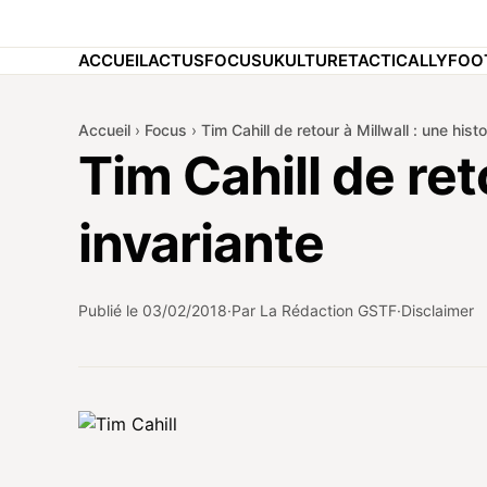
ACCUEIL
ACTUS
FOCUS
UKULTURE
TACTICALLY
FOO
Accueil
›
Focus
›
Tim Cahill de retour à Millwall : une hist
Tim Cahill de ret
invariante
Publié le
03/02/2018
Par La Rédaction GSTF
Disclaimer