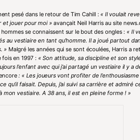
ment pesé dans le retour de Tim Cahill :
« Il voulait reve
ir et jouer pour moi »
avançait Neil Harris au site news
ux hommes se connaissent sur le bout des ongles :
« Il 
s au vestiaire en tant qu’homme. Il a joué partout dan
s. »
Malgré les années qui se sont écoulées, Harris a re
e fois en 1997 :
« Son attitude, sa discipline et son styl
jours l’enfant avec qui j’ai partagé un vestiaire il y a 
 encore
: « Les joueurs vont profiter de l’enthousiasme 
 qu’il faisait. Depuis, j’ai suivi sa carrière et admiré ce
 à mon vestiaire. A 38 ans, il est en pleine forme ! »