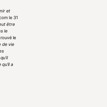
nir et
.com le 31
veut être
s le
trouvé le
e de vie
des
qu’il
 qu’il a