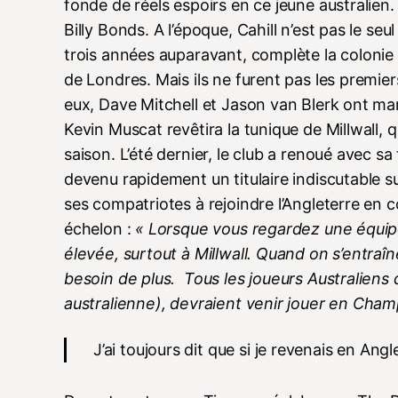
fonde de réels espoirs en ce jeune australien.
Billy Bonds. A l’époque, Cahill n’est pas le seu
trois années auparavant, complète la colonie 
de Londres. Mais ils ne furent pas les premiers.
eux, Dave Mitchell et Jason van Blerk ont marqu
Kevin Muscat revêtira la tunique de Millwall, 
saison. L’été dernier, le club a renoué avec s
devenu rapidement un titulaire indiscutable sur
ses compatriotes à rejoindre l’Angleterre en 
échelon :
« Lorsque vous regardez une équipe
élevée, surtout à Millwall. Quand on s’entraîne
besoin de plus. Tous les joueurs Australiens
australienne), devraient venir jouer en Cham
J’ai toujours dit que si je revenais en Angl