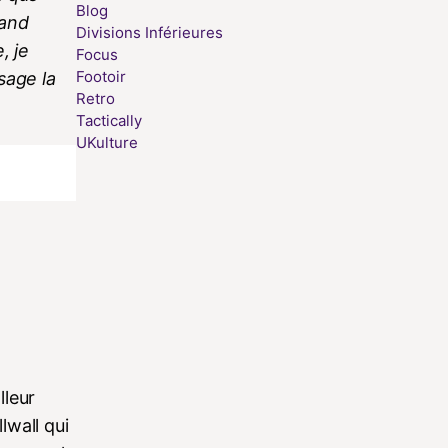
Blog
uand
Divisions Inférieures
, je
Focus
Footoir
ssage la
Retro
Tactically
UKulture
lleur
lwall qui