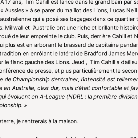
 A 17 ans, Tim Cahill est lancé dans le grand bain par 
l « Aussies » à se parer du maillot des Lions, Lucas Neill
australienne qui a posé ses bagages dans ce quartier 
 Millwall et l’Australie ont une riche et brillante histoir
é de leur empreinte le club. Puis, derrière Cahill et Ne
qui plus est en arborant le brassard de capitaine penda
a tradition en enrôlant le latéral de Bradford James Mer
 le flanc gauche des Lions. Jeudi, Tim Cahill a d’ailleu
conférence de presse, et plus particulièrement le seco
 de Championship s’entraîner, l’intensité est telleme
 en Australie, c’est dur, mais c’était confortable et j’a
 qui évoluent en A-League (NDRL : la première division
pionship. »
eterre, je rentrerais à la maison.