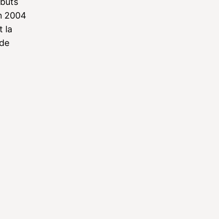
 buts
on 2004
 la
 de