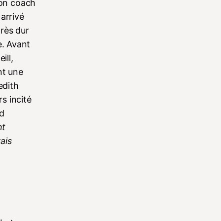
son coach
 arrivé
très dur
e. Avant
ill,
nt une
edith
rs incité
nd
nt
vais