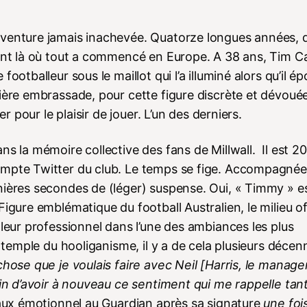
aventure jamais inachevée. Quatorze longues années, 
ent là où tout a commencé en Europe. A 38 ans, Tim Cah
otballeur sous le maillot qui l’a illuminé alors qu’il ép
ière embrassade, pour cette figure discrète et dévouée
r pour le plaisir de jouer. L’un des derniers.
s la mémoire collective des fans de Millwall. Il est 20
ompte Twitter du club. Le temps se fige. Accompagnée
nières secondes de (léger) suspense. Oui, « Timmy » e
igure emblématique du football Australien, le milieu of
lleur professionnel dans l’une des ambiances les plus
, temple du hooliganisme, il y a de cela plusieurs décen
hose que je voulais faire avec Neil [Harris, le manager
fin d’avoir à nouveau ce sentiment qui me rappelle tan
eaux émotionnel au Guardian après sa signature
une foi