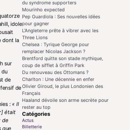
du syndrome supporters
Mourinho expected
quatorze
Pep Guardiola : Ses nouvelles idées
pour gagner
ill, idole
L’Angleterre prête à vibrer avec les
ousait
Three Lions
 dont la
Chelsea : Tyrique George pour
remplacer Nicolas Jackson ?
Brentford quitte son stade mythique,
h sur
coup de sifflet à Griffin Park
 du
Du renouveau des Ottomans ?
Charlton : Une décennie en enfer
st de
Olivier Giroud, le plus Londonien des
fensif de
Français
Haaland dévoile son arme secrète pour
nies :
« Il
rester au top
] était
Catégories
t de
Actus
Billetterie
s que