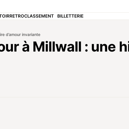
TOIR
RETRO
CLASSEMENT
BILLETTERIE
oire d’amour invariante
our à Millwall : une 