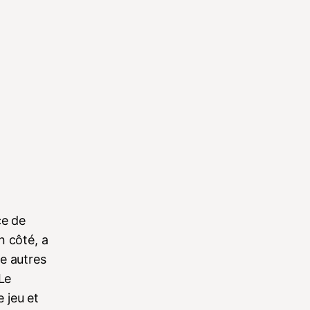
ce de
n côté, a
re autres
 Le
 jeu et