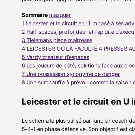
Sommaire
masquer
1
Leicester et le circuit en U imposé à ses adv
2
Half-spaces, profondeur et rapidité d’exécu
3
Tielemans pièce maîtresse
4
LEICESTER OU LA FACULTÉ À PRESSER 
5
Vardy créateur d’espaces
6
Les joueurs de côté, solutions face aux blo
7
Une possession synonyme de danger
8
Une surchauffe à prévoir comme la saison d
Leicester et le circuit en 
Le schéma le plus utilisé par l’ancien coach 
5-4-1 en phase défensive. Son objectif est cla