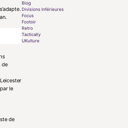
Blog
s’adapte.
Divisions Inférieures
Focus
ran.
Footoir
Retro
Tactically
UKulture
ons
s de
 Leicester
par le
iste de