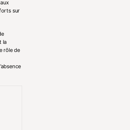
raux
forts sur
de
 la
e rôle de
l’absence