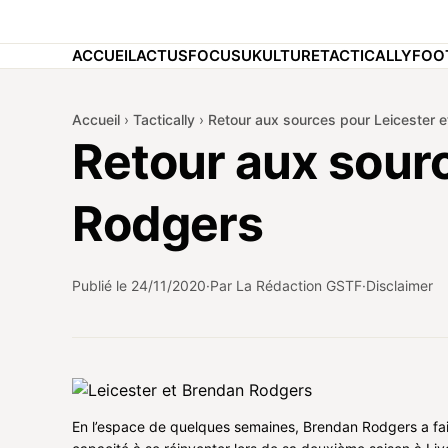
ACCUEIL
ACTUS
FOCUS
UKULTURE
TACTICALLY
FOO
Accueil
›
Tactically
›
Retour aux sources pour Leicester 
Retour aux sour
Rodgers
Publié le
24/11/2020
Par La Rédaction GSTF
Disclaimer
En l’espace de quelques semaines, Brendan Rodgers a fait