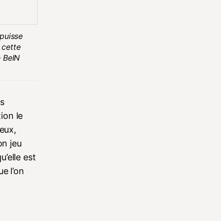
 puisse
 cette
e BeIN
es
ion le
meux,
on jeu
’elle est
e l’on