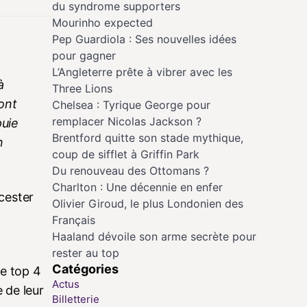
du syndrome supporters
Mourinho expected
Pep Guardiola : Ses nouvelles idées
pour gagner
L’Angleterre prête à vibrer avec les
à
Three Lions
ont
Chelsea : Tyrique George pour
remplacer Nicolas Jackson ?
puie
Brentford quitte son stade mythique,
n
coup de sifflet à Griffin Park
Du renouveau des Ottomans ?
Charlton : Une décennie en enfer
icester
Olivier Giroud, le plus Londonien des
Français
Haaland dévoile son arme secrète pour
rester au top
Catégories
le top 4
Actus
 de leur
Billetterie