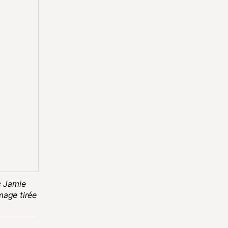
c Jamie
mage tirée