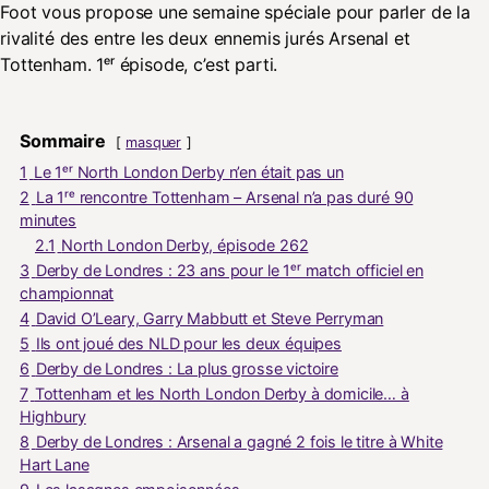
Foot vous propose une semaine spéciale pour parler de la
rivalité des entre les deux ennemis jurés Arsenal et
Tottenham. 1ᵉʳ épisode, c’est parti.
Sommaire
masquer
1
Le 1ᵉʳ North London Derby n’en était pas un
2
La 1ʳᵉ rencontre Tottenham – Arsenal n’a pas duré 90
minutes
2.1
North London Derby, épisode 262
3
Derby de Londres : 23 ans pour le 1ᵉʳ match officiel en
championnat
4
David O’Leary, Garry Mabbutt et Steve Perryman
5
Ils ont joué des NLD pour les deux équipes
6
Derby de Londres : La plus grosse victoire
7
Tottenham et les North London Derby à domicile… à
Highbury
8
Derby de Londres : Arsenal a gagné 2 fois le titre à White
Hart Lane