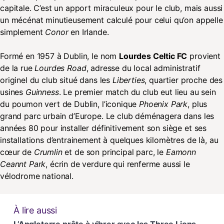
capitale. C’est un apport miraculeux pour le club, mais aussi
un mécénat minutieusement calculé pour celui qu’on appelle
simplement
Conor
en Irlande.
Formé en 1957 à Dublin, le nom
Lourdes Celtic FC
provient
de la rue
Lourdes Road
, adresse du local administratif
originel du club situé dans les
Liberties
, quartier proche des
usines
Guinness
. Le premier match du club eut lieu au sein
du poumon vert de Dublin, l’iconique
Phoenix Park
, plus
grand parc urbain d’Europe. Le club déménagera dans les
années 80 pour installer définitivement son siège et ses
installations d’entrainement à quelques kilomètres de là, au
cœur de
Crumlin
et de son principal parc, le
Eamonn
Ceannt Park
, écrin de verdure qui renferme aussi le
vélodrome national.
À lire aussi
L’Angleterre prête à vibrer avec les Three Lions