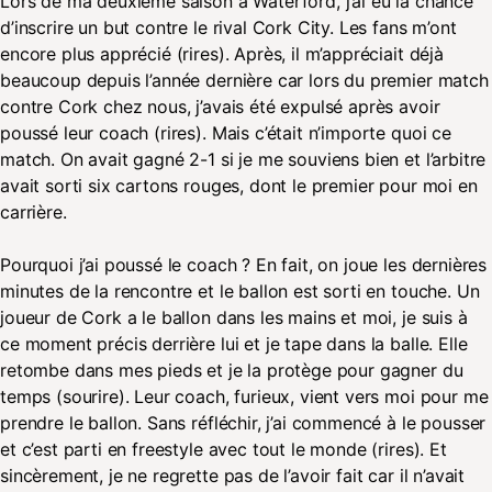
Lors de ma deuxième saison à Waterford, j’ai eu la chance
d’inscrire un but contre le rival Cork City. Les fans m’ont
encore plus apprécié (rires). Après, il m’appréciait déjà
beaucoup depuis l’année dernière car lors du premier match
contre Cork chez nous, j’avais été expulsé après avoir
poussé leur coach (rires). Mais c’était n’importe quoi ce
match. On avait gagné 2-1 si je me souviens bien et l’arbitre
avait sorti six cartons rouges, dont le premier pour moi en
carrière.
Pourquoi j’ai poussé le coach ? En fait, on joue les dernières
minutes de la rencontre et le ballon est sorti en touche. Un
joueur de Cork a le ballon dans les mains et moi, je suis à
ce moment précis derrière lui et je tape dans la balle. Elle
retombe dans mes pieds et je la protège pour gagner du
temps (sourire). Leur coach, furieux, vient vers moi pour me
prendre le ballon. Sans réfléchir, j’ai commencé à le pousser
et c’est parti en freestyle avec tout le monde (rires). Et
sincèrement, je ne regrette pas de l’avoir fait car il n’avait