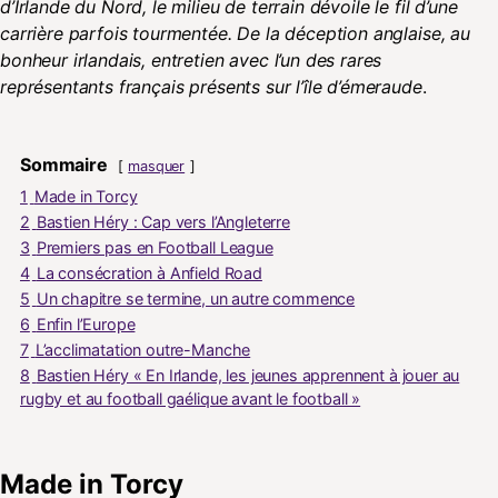
d’Irlande du Nord, le milieu de terrain dévoile le fil d’une
carrière parfois tourmentée. De la déception anglaise, au
bonheur irlandais, entretien avec l’un des rares
représentants français présents sur l’île d’émeraude
.
Sommaire
masquer
1
Made in Torcy
2
Bastien Héry : Cap vers l’Angleterre
3
Premiers pas en Football League
4
La consécration à Anfield Road
5
Un chapitre se termine, un autre commence
6
Enfin l’Europe
7
L’acclimatation outre-Manche
8
Bastien Héry « En Irlande, les jeunes apprennent à jouer au
rugby et au football gaélique avant le football »
Made in Torcy